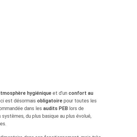
atmosphère hygiénique
et d’un
confort au
le-ci est désormais
obligatoire
pour toutes les
ecommandée dans les
audits PEB
lors de
ts systèmes, du plus basique au plus évolué,
es.