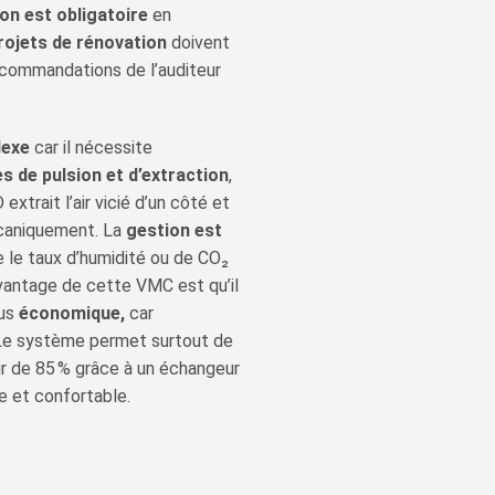
ion est obligatoire
en
rojets de rénovation
doivent
ecommandations de l’auditeur
lexe
car il nécessite
s de pulsion et d’extraction
,
xtrait l’air vicié d’un côté et
mécaniquement. La
gestion est
e le taux d’humidité ou de CO₂
avantage de cette VMC est qu’il
lus
économique,
car
 Le système permet surtout de
ur de 85 % grâce à un échangeur
e et confortable.