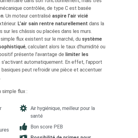
rudimentaire dans son fonctionnement, mais très
 mécanique contrôlée, de type C est basée
on
. Un moteur centralisé
aspire l’air vicié
xtérieur.
L’air sain rentre naturellement
dans la
es sur les châssis ou placées dans les murs.
 simple flux existent sur le marché, du
système
sophistiqué
, calculant alors le taux d’humidité ou
positif présente l’avantage de
limiter les
 s’activant automatiquement. En effet, l’apport
s basiques peut refroidir une pièce et accentuer
.
 simple flux :
r
Air hygiénique, meilleur pour la
santé
Bon score PEB
sures
Possibilité de primes pour