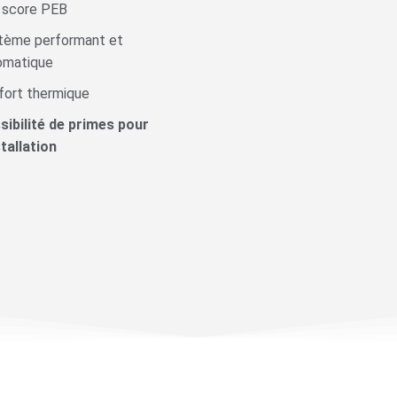
 score PEB
tème performant et
omatique
fort thermique
sibilité de primes pour
stallation